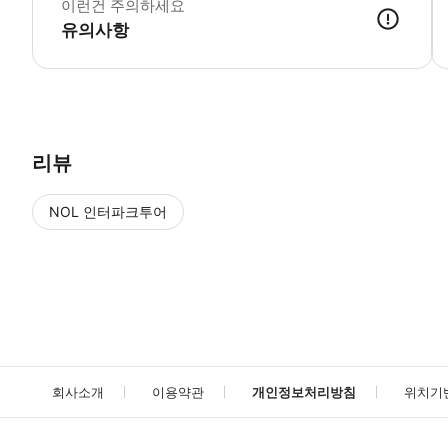
이런건 주의하세요
유의사항
● 예약접수 후 확정이 되면 이용가능합니다. ● 바우처에 안내된 사용 
리뷰
NOL 인터파크투어
NOL
에서 작성된 리뷰 입니다.
별점 높은순
별점 높은순
회사소개
이용약관
개인정보처리방침
위치기