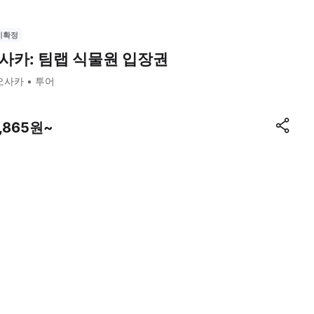
시확정
사카: 팀랩 식물원 입장권
오사카
투어
9,865원~