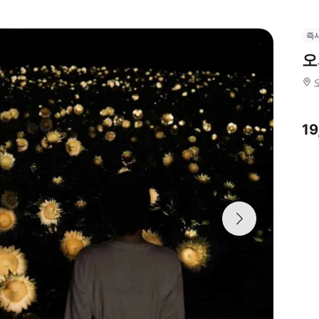
즉
오
1