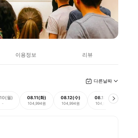
이용정보
리뷰
다른날짜
.10(월)
08.11(화)
08.12(수)
08.13(목)
08.
-
104,994원
104,994원
104,994원
104