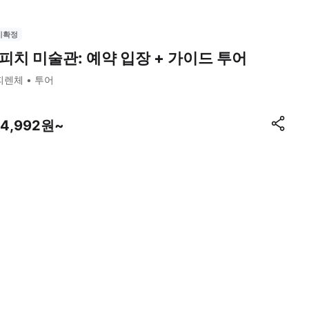
시확정
피치 미술관: 예약 입장 + 가이드 투어
피렌체
투어
04,992원~