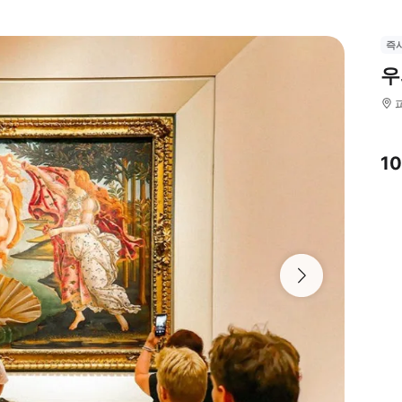
즉
우
1