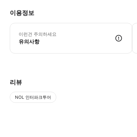
이용정보
▶
이런건 주의하세요
유의사항
▶ 사용방법 * 시작 시간 15분 전에 집합 장소에 도착하세요. * 1번 광장 (P
리뷰
NOL 인터파크투어
NOL
에서 작성된 리뷰 입니다.
별점 높은순
별점 높은순