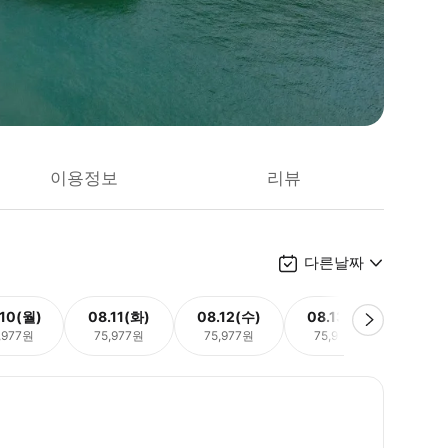
이용정보
리뷰
다른날짜
.10(월)
08.11(화)
08.12(수)
08.13(목)
08.
,977원
75,977원
75,977원
75,977원
75,