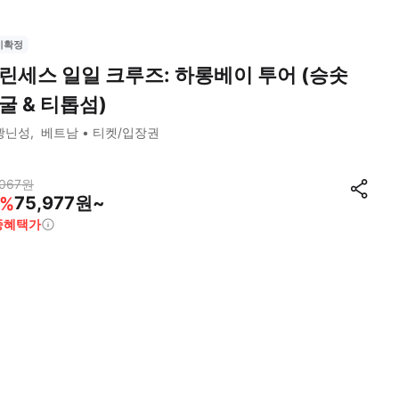
시확정
린세스 일일 크루즈: 하롱베이 투어 (승솟
굴 & 티톱섬)
꽝닌성
베트남
티켓/입장권
067
원
75,977원~
%
종혜택가