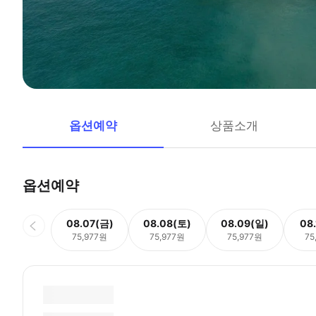
옵션예약
상품소개
옵션예약
08.07(금)
08.08(토)
08.09(일)
08
75,977원
75,977원
75,977원
75