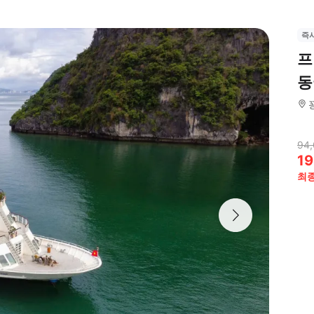
즉
프
동
94,
19
최