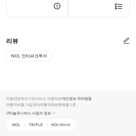
리뷰
NOL 인터파크투어
NOL
별
사
에서
점
진/
작성
높
동
된
은
영
리뷰
순
상
이용약관
위치기반서비스 이용약관
개인정보 처리방침
입니
여행자보험 가입안내
여행약관
분쟁해결기준
다.
(주)놀유니버스 사업자 정보
별
사
NOL
Triple
Interpark Global
점
진/
높
동