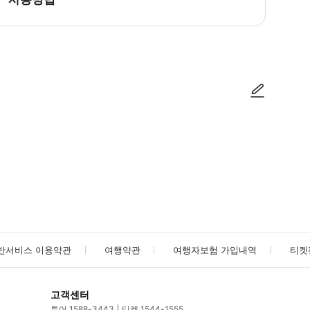
방법을 확인한 후 이용해 주시기 바랍니다. ● 48시간 이내에 바우처를 받지 
사진/동영상
사진/동영상
반서비스 이용약관
여행약관
여행자보험 가입내역
티켓
고객센터
투어 1588-3443
티켓 1544-1555