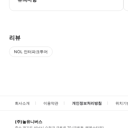
● 예약접수 후 확정이 되면 이용가능합니다. ● 바우처에 안내된 사용 
리뷰
NOL 인터파크투어
NOL
에서 작성된 리뷰 입니다.
별점 높은순
별점 높은순
회사소개
이용약관
개인정보처리방침
위치기
(주)놀유니버스
주소
경기도 성남시 수정구 금토로 70 (금토동, 텐엑스타워)