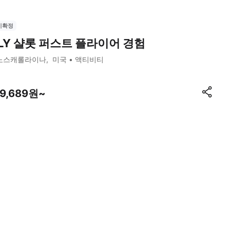
시확정
FLY 샬롯 퍼스트 플라이어 경험
노스캐롤라이나
미국
액티비티
39,689원~