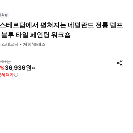
시확정
스테르담에서 펼쳐지는 네덜란드 전통 델프
 블루 타일 페인팅 워크숍
암스테르담
체험/클래스
731
원
36,936원~
%
종혜택가