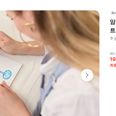
즉
암
트
45,
19
최