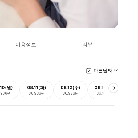
이용정보
리뷰
다른날짜
.10(월)
08.11(화)
08.12(수)
08.13(목)
08.
,936원
36,936원
36,936원
36,936원
36,