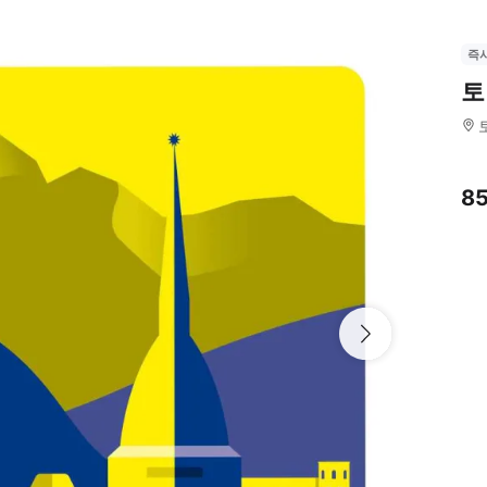
즉
토
8