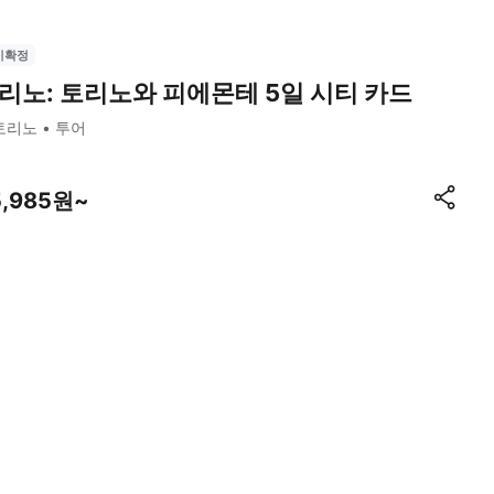
시확정
리노: 토리노와 피에몬테 5일 시티 카드
토리노
투어
5,985원~