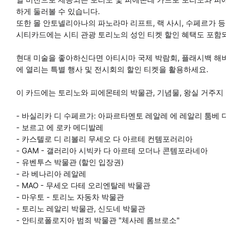
하게 둘러볼 수 있습니다.
또한 몰 안토넬리아나의 파노라마 리프트, 랙 사시, 수페르가 
시티카드에는 시티 관광 토리노의 성인 티켓 할인 혜택도 포함
현대 미술을 좋아하신다면 아티시마 국제 박람회, 플래시백 해비타
에 열리는 특별 행사 및 전시회의 할인 티켓을 활용하세요.
이 카드에는 토리노와 피에몬테의 박물관, 기념물, 왕실 거주지
- 바실리카 디 수페르가: 아파르타멘토 레알레 에 레알리 툼베 
- 보르고 에 로카 메디발레
- 카스텔로 디 리볼리 무세오 다 아르테 컨템포러리아
- GAM - 갤러리아 시빅카 다 아르테 모더나 콘템포라네아
- 유벤투스 박물관 (할인 입장권)
- 라 베나리아 레알레
- MAO - 무세오 다테 오리엔탈레 박물관
- 마우토 - 토리노 자동차 박물관
- 토리노 레알리 박물관, 신도네 박물관
- 안티로폴로지아 범죄 박물관 "체사레 롬브로소"