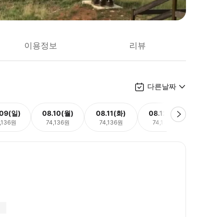
이용정보
리뷰
다른날짜
.09(일)
08.10(월)
08.11(화)
08.12(수)
08.
,136원
74,136원
74,136원
74,136원
74,