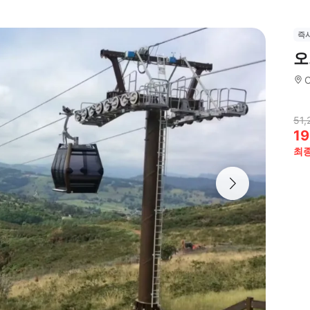
즉
오
C
51,
19
최