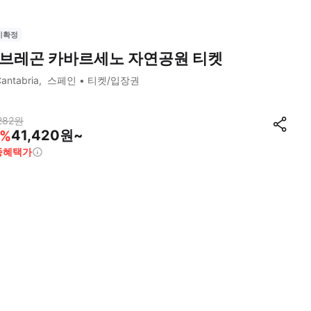
시확정
브레곤 카바르세노 자연공원 티켓
antabria
스페인
티켓/입장권
282
원
41,420원~
%
종혜택가