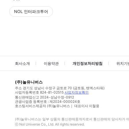
NOL 인터파크투어
NOL
에서 작성된 리뷰 입니다.
별점 높은순
별점 높은순
회사소개
이용약관
개인정보처리방침
위치기
(주)놀유니버스
주소
경기도 성남시 수정구 금토로 70 (금토동, 텐엑스타워)
사업자등록번호
824-81-02515
사업자정보확인
통신판매업신고
2024-성남수정-0912
관광사업증 등록번호 : 제2024-000024호
호스팅서비스제공자 (주)놀유니버스｜ 대표이사 이철웅
(주)놀유니버스
는 일부 상품의 통신판매중개자로서 통신판매의 당사자가 아니
ⓒ
Nol Universe Co
., Ltd. All rights reserved.