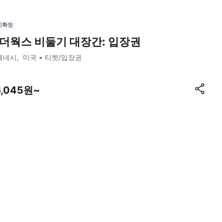
시확정
더웍스 비둘기 대장간: 입장권
테네시
미국
티켓/입장권
6,045원~