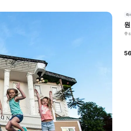
즉
원
5