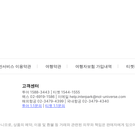
사진/동영상
사진/동영상
반서비스 이용약관
여행약관
여행자보험 가입내역
티켓
고객센터
투어 1588-3443
티켓 1544-1555
팩스 02-6919-1586
이메일 help.interpark@nol-universe.com
해외항공 02-3479-4399
국내항공 02-3479-4340
투어 1:1문의
티켓 1:1문의
므로, 상품의 예약, 이용 및 환불 등 거래와 관련된 의무와 책임은 판매자에게 있으