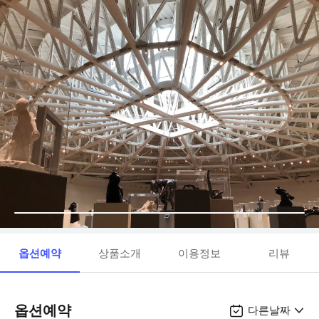
옵션예약
상품소개
이용정보
리뷰
옵션예약
다른날짜