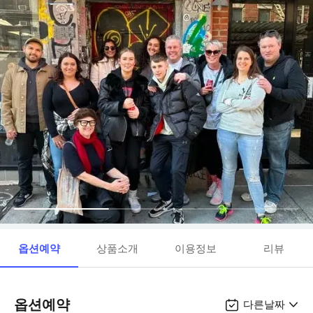
옵션예약
상품소개
이용정보
리뷰
옵션예약
다른날짜