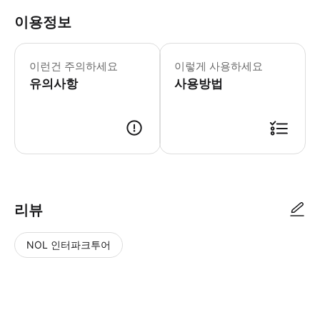
이용정보
▶ 꼭 알아두세요 가능한 경우 알레르기
이런건 주의하세요
이렇게 사용하세요
유의사항
사용방법
▶ 사용방법 피고 일 젤라토 이탈리아노 (Figo Il Gelato Italiano, 109 B
리뷰
NOL 인터파크투어
NOL
별
사
에서
점
진/
작성
높
동