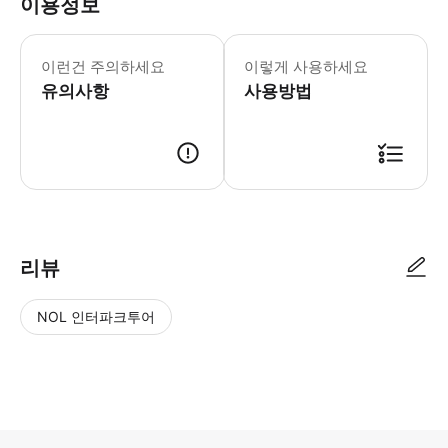
이용정보
드레스 코드: 식사 중 안전과 편안함을 
이런건 주의하세요
이렇게 사용하세요
유의사항
사용방법
● 예약접수 후 확정이 되면 이용가능합니다. ● 바우처에 안내된 사용 방법
리뷰
NOL 인터파크투어
NOL
별
사
에서
점
진/
작성
높
동
된
은
영
리뷰