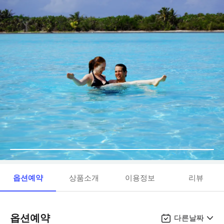
옵션예약
상품소개
이용정보
리뷰
옵션예약
다른날짜