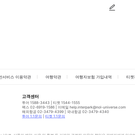
사진/동영상
사진/동영상
반서비스 이용약관
여행약관
여행자보험 가입내역
티켓
고객센터
투어 1588-3443
티켓 1544-1555
팩스 02-6919-1586
이메일 help.interpark@nol-universe.com
해외항공 02-3479-4399
국내항공 02-3479-4340
투어 1:1문의
티켓 1:1문의