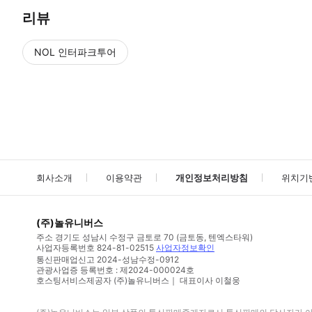
리뷰
NOL 인터파크투어
NOL
에서 작성된 리뷰 입니다.
별점 높은순
별점 높은순
회사소개
이용약관
개인정보처리방침
위치기
(주)놀유니버스
주소
경기도 성남시 수정구 금토로 70 (금토동, 텐엑스타워)
사업자등록번호
824-81-02515
사업자정보확인
통신판매업신고
2024-성남수정-0912
관광사업증 등록번호 : 제2024-000024호
호스팅서비스제공자 (주)놀유니버스｜ 대표이사 이철웅