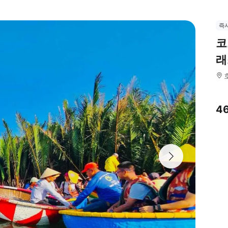
즉
코
래
4