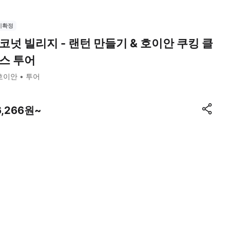
시확정
코넛 빌리지 - 랜턴 만들기 & 호이안 쿠킹 클
스 투어
호이안
투어
6,266원~