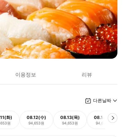
이용정보
리뷰
다른날짜
.11(화)
08.12(수)
08.13(목)
08.14(금)
08.
,653원
94,653원
94,653원
94,653원
94,