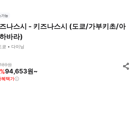
소가능
즈나스시 - 키즈나스시 (도쿄/가부키초/아
하바라)
도쿄
다이닝
,189
원
94,653원~
%
종혜택가