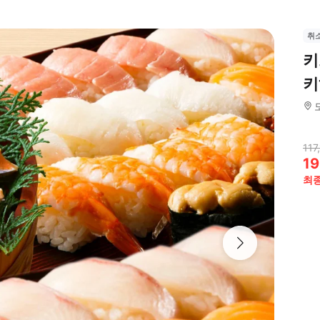
취
키
키
117
19
최