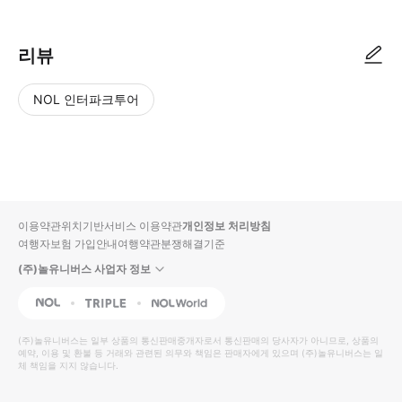
리뷰
NOL 인터파크투어
NOL
별
사
에서
점
진/
작성
높
동
된
은
영
리뷰
순
상
이용약관
위치기반서비스 이용약관
개인정보 처리방침
입니
여행자보험 가입안내
여행약관
분쟁해결기준
다.
(주)놀유니버스 사업자 정보
별
사
NOL
Triple
Interpark Global
점
진/
높
동
(주)놀유니버스
는 일부 상품의 통신판매중개자로서 통신판매의 당사자가 아니므로, 상품의
예약, 이용 및 환불 등 거래와 관련된 의무와 책임은 판매자에게 있으며
은
영
(주)놀유니버스
는 일
체 책임을 지지 않습니다.
순
상