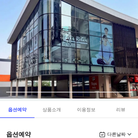
옵션예약
상품소개
이용정보
리뷰
옵션예약
다른날짜