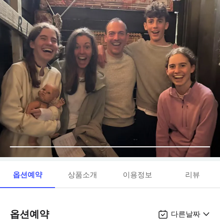
옵션예약
상품소개
이용정보
리뷰
옵션예약
다른날짜