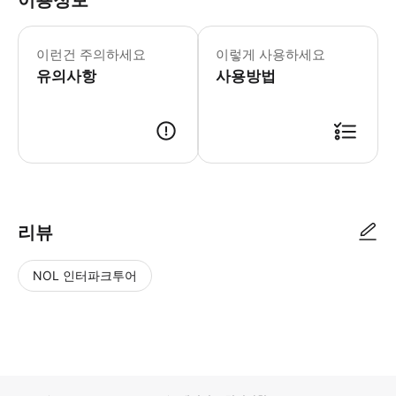
이용정보
이런건 주의하세요
이렇게 사용하세요
유의사항
사용방법
리뷰
NOL 인터파크투어
NOL
별
사
에서
점
진/
작성
높
동
된
은
영
리뷰