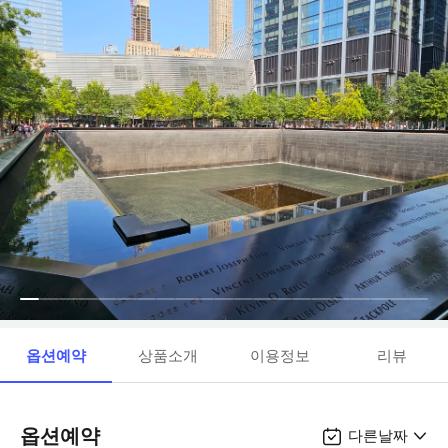
옵션예약
상품소개
이용정보
리뷰
옵션예약
다른날짜