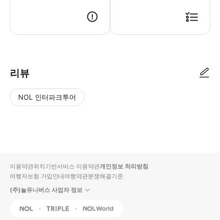
리뷰
NOL 인터파크투어
NOL
별
사
에서
점
진/
작성
높
동
된
은
영
리뷰
순
상
이용약관
위치기반서비스 이용약관
개인정보 처리방침
입니
여행자보험 가입안내
여행약관
분쟁해결기준
다.
(주)놀유니버스 사업자 정보
별
사
NOL
Triple
Interpark Global
점
진/