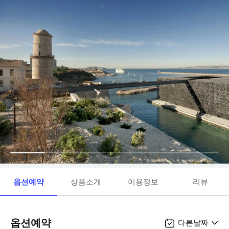
옵션예약
상품소개
이용정보
리뷰
옵션예약
다른날짜