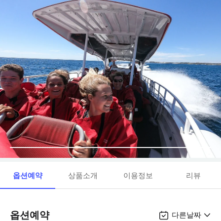
옵션예약
상품소개
이용정보
리뷰
옵션예약
다른날짜