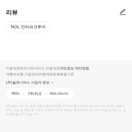
리뷰
NOL 인터파크투어
NOL
별
사
에서
점
진/
작성
높
동
된
은
영
리뷰
순
상
이용약관
위치기반서비스 이용약관
개인정보 처리방침
입니
여행자보험 가입안내
여행약관
분쟁해결기준
다.
(주)놀유니버스 사업자 정보
별
사
NOL
Triple
Interpark Global
점
진/
높
동
(주)놀유니버스
는 일부 상품의 통신판매중개자로서 통신판매의 당사자가 아니므로, 상품의
예약, 이용 및 환불 등 거래와 관련된 의무와 책임은 판매자에게 있으며
은
영
(주)놀유니버스
는 일
체 책임을 지지 않습니다.
순
상