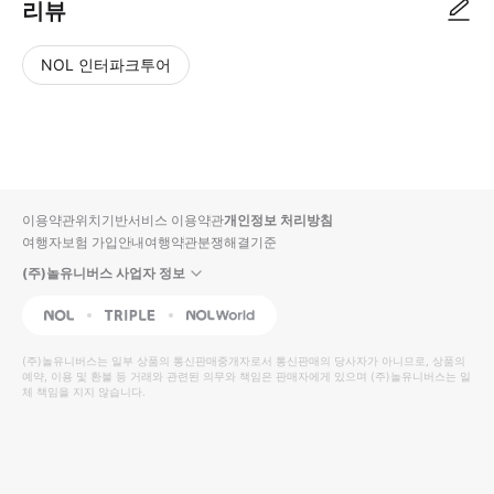
리뷰
NOL 인터파크투어
NOL
별
사
에서
점
진/
작성
높
동
된
은
영
리뷰
순
상
이용약관
위치기반서비스 이용약관
개인정보 처리방침
입니
여행자보험 가입안내
여행약관
분쟁해결기준
다.
(주)놀유니버스 사업자 정보
별
사
NOL
Triple
Interpark Global
점
진/
높
동
(주)놀유니버스
는 일부 상품의 통신판매중개자로서 통신판매의 당사자가 아니므로, 상품의
예약, 이용 및 환불 등 거래와 관련된 의무와 책임은 판매자에게 있으며
은
영
(주)놀유니버스
는 일
체 책임을 지지 않습니다.
순
상