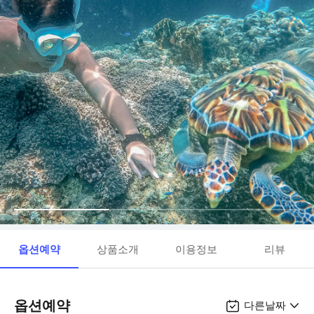
옵션예약
상품소개
이용정보
리뷰
옵션예약
다른날짜