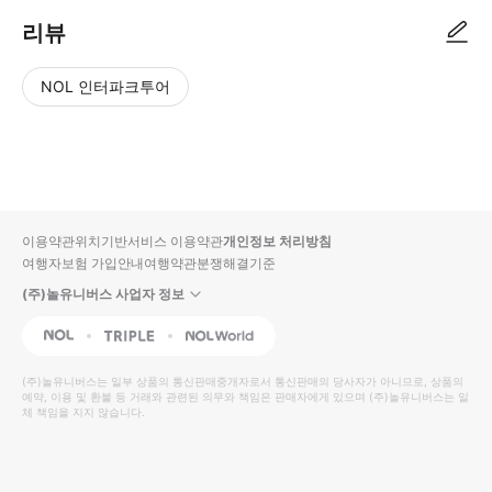
리뷰
NOL 인터파크투어
NOL
별
사
에서
점
진/
작성
높
동
된
은
영
리뷰
순
상
이용약관
위치기반서비스 이용약관
개인정보 처리방침
입니
여행자보험 가입안내
여행약관
분쟁해결기준
다.
(주)놀유니버스 사업자 정보
별
사
NOL
Triple
Interpark Global
점
진/
높
동
(주)놀유니버스
는 일부 상품의 통신판매중개자로서 통신판매의 당사자가 아니므로, 상품의
예약, 이용 및 환불 등 거래와 관련된 의무와 책임은 판매자에게 있으며
은
영
(주)놀유니버스
는 일
체 책임을 지지 않습니다.
순
상