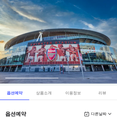
옵션예약
상품소개
이용정보
리뷰
옵션예약
다른날짜