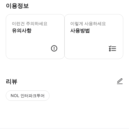
이용정보
📍 예약 시 꼭 확인해주세요 · 티켓은
이런건 주의하세요
이렇게 사용하세요
유의사항
사용방법
📍 에미레이트 스태디움 : Hornsey Rd, London N7 7AJ ･
리뷰
NOL 인터파크투어
NOL
별
사
에서
점
진/
작성
높
동
된