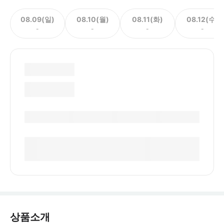
08.09(일)
08.10(월)
08.11(화)
08.12(수)
-
-
-
-
상품소개