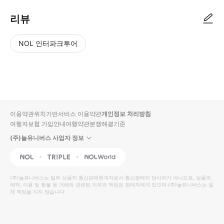
리뷰
NOL 인터파크투어
NOL
별
사
에서
점
진/
작성
높
동
된
은
영
리뷰
순
상
이용약관
위치기반서비스 이용약관
개인정보 처리방침
입니
여행자보험 가입안내
여행약관
분쟁해결기준
다.
(주)놀유니버스 사업자 정보
별
사
NOL
Triple
Interpark Global
점
진/
높
동
(주)놀유니버스
는 일부 상품의 통신판매중개자로서 통신판매의 당사자가 아니므로, 상품의
예약, 이용 및 환불 등 거래와 관련된 의무와 책임은 판매자에게 있으며
은
영
(주)놀유니버스
는 일
체 책임을 지지 않습니다.
순
상