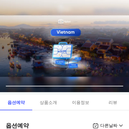
옵션예약
상품소개
이용정보
리뷰
옵션예약
다른날짜