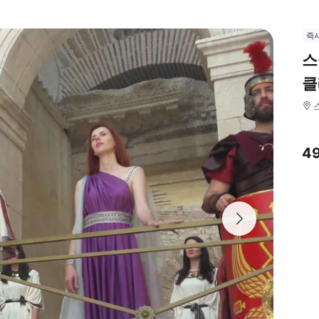
즉
스
클
4