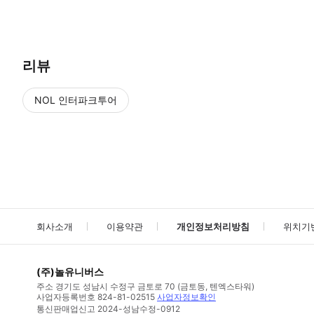
● 예약접수 후 확정이 되면 이용가능합니다. ● 바우처에 안내된 사용 
리뷰
NOL 인터파크투어
NOL
에서 작성된 리뷰 입니다.
별점 높은순
별점 높은순
회사소개
이용약관
개인정보처리방침
위치기
(주)놀유니버스
주소
경기도 성남시 수정구 금토로 70 (금토동, 텐엑스타워)
사업자등록번호
824-81-02515
사업자정보확인
통신판매업신고
2024-성남수정-0912