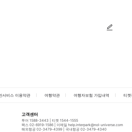
방법을 확인한 후 이용해 주시기 바랍니다. ● 48시간 이내에 바우처를 받지 
사진/동영상
사진/동영상
반서비스 이용약관
여행약관
여행자보험 가입내역
티켓
고객센터
투어 1588-3443
티켓 1544-1555
팩스 02-6919-1586
이메일 help.interpark@nol-universe.com
해외항공 02-3479-4399
국내항공 02-3479-4340