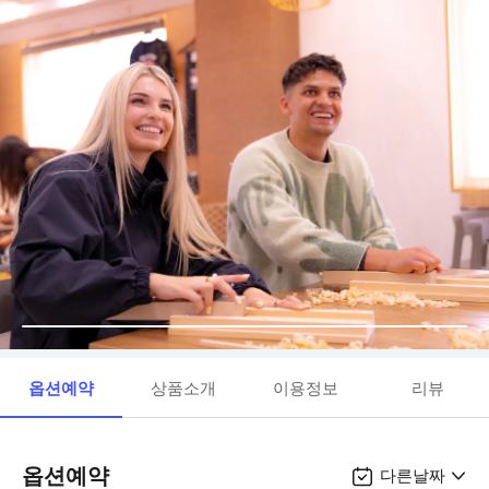
옵션예약
상품소개
이용정보
리뷰
옵션예약
다른날짜