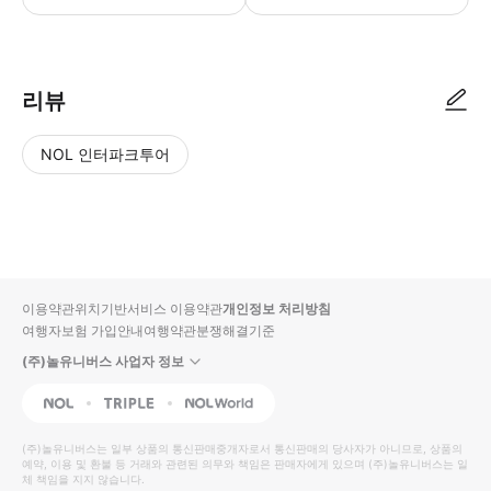
● 예약접수 후 확정이 되면 이용가능합니다. ● 바우처에 안내된 사용 방법
리뷰
NOL 인터파크투어
NOL
별
사
에서
점
진/
작성
높
동
된
은
영
리뷰
순
상
이용약관
위치기반서비스 이용약관
개인정보 처리방침
입니
여행자보험 가입안내
여행약관
분쟁해결기준
다.
(주)놀유니버스 사업자 정보
별
사
NOL
Triple
Interpark Global
점
진/
높
동
(주)놀유니버스
는 일부 상품의 통신판매중개자로서 통신판매의 당사자가 아니므로, 상품의
예약, 이용 및 환불 등 거래와 관련된 의무와 책임은 판매자에게 있으며
은
영
(주)놀유니버스
는 일
체 책임을 지지 않습니다.
순
상