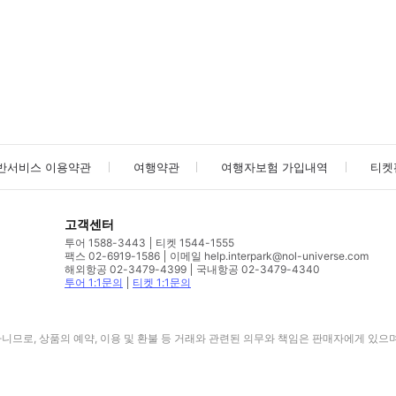
사진/동영상
사진/동영상
반서비스 이용약관
여행약관
여행자보험 가입내역
티켓
고객센터
투어 1588-3443
티켓 1544-1555
팩스 02-6919-1586
이메일 help.interpark@nol-universe.com
해외항공 02-3479-4399
국내항공 02-3479-4340
투어 1:1문의
티켓 1:1문의
므로, 상품의 예약, 이용 및 환불 등 거래와 관련된 의무와 책임은 판매자에게 있으