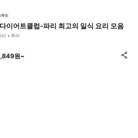
시확정
다이어트클럽-파리 최고의 일식 요리 모음
파리
투어
3,849원~