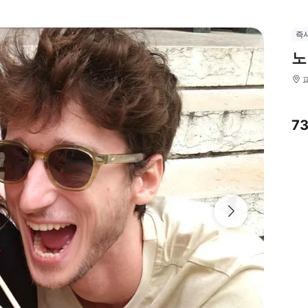
즉
노
7