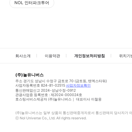
NOL 인터파크투어
NOL
에서 작성된 리뷰 입니다.
별점 높은순
별점 높은순
회사소개
이용약관
개인정보처리방침
위치기
(주)놀유니버스
주소
경기도 성남시 수정구 금토로 70 (금토동, 텐엑스타워)
사업자등록번호
824-81-02515
사업자정보확인
통신판매업신고
2024-성남수정-0912
관광사업증 등록번호 : 제2024-000024호
호스팅서비스제공자 (주)놀유니버스｜ 대표이사 이철웅
(주)놀유니버스
는 일부 상품의 통신판매중개자로서 통신판매의 당사자가 아니
ⓒ
Nol Universe Co
., Ltd. All rights reserved.