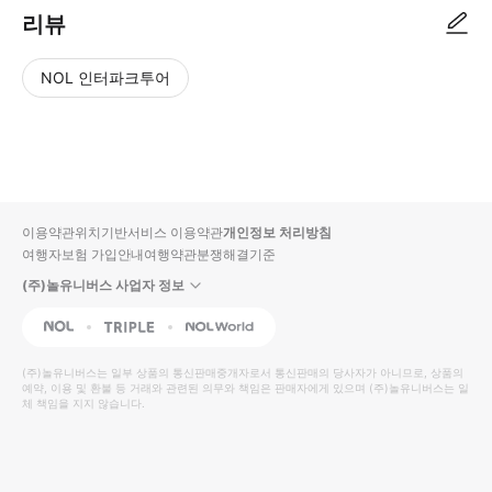
리뷰
NOL 인터파크투어
NOL
별
사
에서
점
진/
작성
높
동
된
은
영
리뷰
순
상
이용약관
위치기반서비스 이용약관
개인정보 처리방침
입니
여행자보험 가입안내
여행약관
분쟁해결기준
다.
(주)놀유니버스 사업자 정보
별
사
NOL
Triple
Interpark Global
점
진/
높
동
(주)놀유니버스
는 일부 상품의 통신판매중개자로서 통신판매의 당사자가 아니므로, 상품의
예약, 이용 및 환불 등 거래와 관련된 의무와 책임은 판매자에게 있으며
은
영
(주)놀유니버스
는 일
체 책임을 지지 않습니다.
순
상