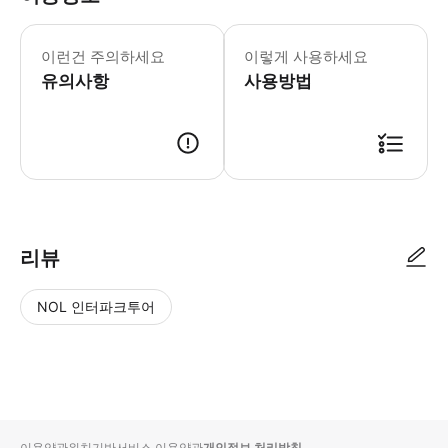
1. 차량 내 캐리어 보관 가능합니다 
이런건 주의하세요
이렇게 사용하세요
유의사항
사용방법
* 예약 시 원하시는 장소에 바우처 필요없이 가이드와 미팅이 이루어져 여
리뷰
NOL 인터파크투어
NOL
별
사
에서
점
진/
작성
높
동
된
은
영
리뷰
순
상
이용약관
위치기반서비스 이용약관
개인정보 처리방침