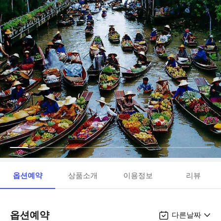
옵션예약
상품소개
이용정보
리뷰
옵션예약
다른날짜