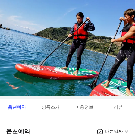
옵션예약
상품소개
이용정보
리뷰
옵션예약
다른날짜