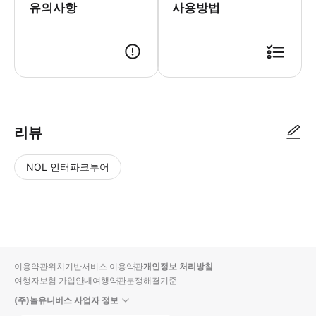
유의사항
사용방법
설명 시작 15분 전까지 입장권을 직원에게 제시해 주세요. 이용 방법 1)
리뷰
NOL 인터파크투어
NOL
별
사
에서
점
진/
작성
높
동
된
은
영
리뷰
순
상
이용약관
위치기반서비스 이용약관
개인정보 처리방침
입니
여행자보험 가입안내
여행약관
분쟁해결기준
다.
(주)놀유니버스 사업자 정보