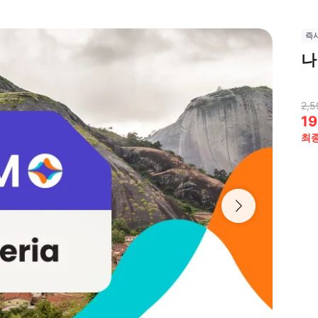
즉
나
2,5
19
최