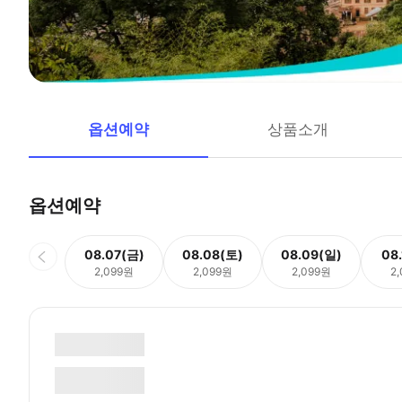
옵션예약
상품소개
옵션예약
08.07(금)
08.08(토)
08.09(일)
08
2,099원
2,099원
2,099원
2