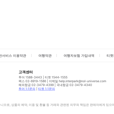
사진/동영상
사진/동영상
반서비스 이용약관
여행약관
여행자보험 가입내역
티켓
고객센터
투어 1588-3443
티켓 1544-1555
팩스 02-6919-1586
이메일 help.interpark@nol-universe.com
해외항공 02-3479-4399
국내항공 02-3479-4340
투어 1:1문의
티켓 1:1문의
므로, 상품의 예약, 이용 및 환불 등 거래와 관련된 의무와 책임은 판매자에게 있으