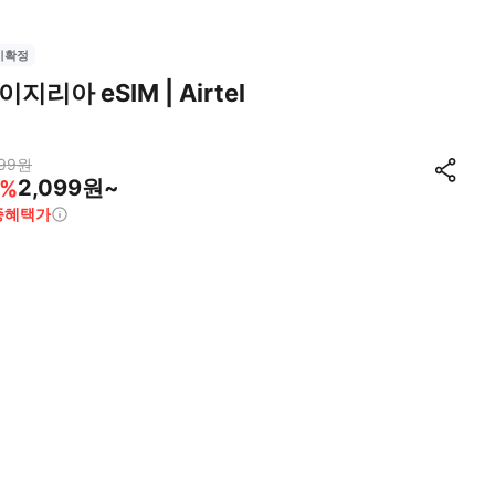
시확정
이지리아 eSIM | Airtel
99
원
2,099원~
%
종혜택가