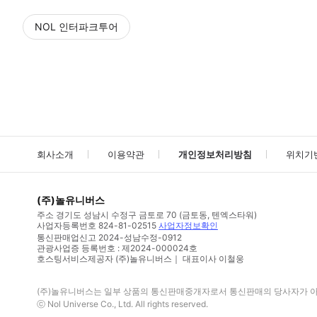
NOL 인터파크투어
NOL
에서 작성된 리뷰 입니다.
별점 높은순
별점 높은순
회사소개
이용약관
개인정보처리방침
위치기
(주)놀유니버스
주소
경기도 성남시 수정구 금토로 70 (금토동, 텐엑스타워)
사업자등록번호
824-81-02515
사업자정보확인
통신판매업신고
2024-성남수정-0912
관광사업증 등록번호 : 제2024-000024호
호스팅서비스제공자 (주)놀유니버스｜ 대표이사 이철웅
(주)놀유니버스
는 일부 상품의 통신판매중개자로서 통신판매의 당사자가 아니
ⓒ
Nol Universe Co
., Ltd. All rights reserved.