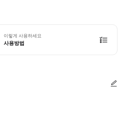
이 제한이 있는 경우 미리 알려주세요. * 소요시간 : 270분 (옵션에 따라 소요
이렇게 사용하세요
사용방법
방법을 확인한 후 이용해 주시기 바랍니다. ● 48시간 이내에 바우처를 받지 
사진/동영상
사진/동영상