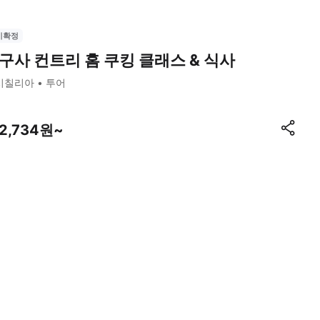
시확정
구사 컨트리 홈 쿠킹 클래스 & 식사
시칠리아
투어
72,734원~