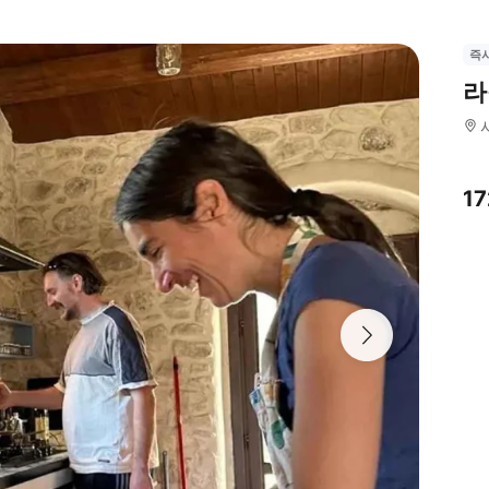
즉
라
1