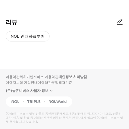
● 예약접수 후 확정이 되면 이용가능합니다. ● 바우처에 안내된 사용 방법
리뷰
NOL 인터파크투어
NOL
별
사
에서
점
진/
작성
높
동
된
은
영
리뷰
순
상
이용약관
위치기반서비스 이용약관
개인정보 처리방침
입니
여행자보험 가입안내
여행약관
분쟁해결기준
다.
(주)놀유니버스 사업자 정보
별
사
NOL
Triple
Interpark Global
점
진/
높
동
(주)놀유니버스
는 일부 상품의 통신판매중개자로서 통신판매의 당사자가 아니므로, 상품의
예약, 이용 및 환불 등 거래와 관련된 의무와 책임은 판매자에게 있으며
은
영
(주)놀유니버스
는 일
체 책임을 지지 않습니다.
순
상