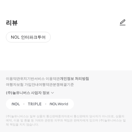
● 예약접수 후 확정이 되면 이용가능합니다. ● 바우처에 안내된 사용 방법
리뷰
NOL 인터파크투어
NOL
별
사
에서
점
진/
작성
높
동
된
은
영
리뷰
순
상
이용약관
위치기반서비스 이용약관
개인정보 처리방침
입니
여행자보험 가입안내
여행약관
분쟁해결기준
다.
(주)놀유니버스 사업자 정보
별
사
NOL
Triple
Interpark Global
점
진/
높
동
(주)놀유니버스
는 일부 상품의 통신판매중개자로서 통신판매의 당사자가 아니므로, 상품의
예약, 이용 및 환불 등 거래와 관련된 의무와 책임은 판매자에게 있으며
은
영
(주)놀유니버스
는 일
체 책임을 지지 않습니다.
순
상