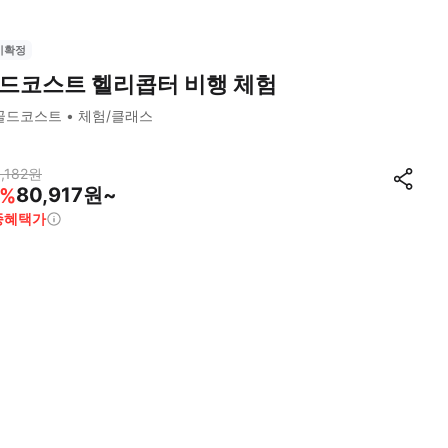
시확정
드코스트 헬리콥터 비행 체험
골드코스트
체험/클래스
,182
원
80,917원~
%
종혜택가