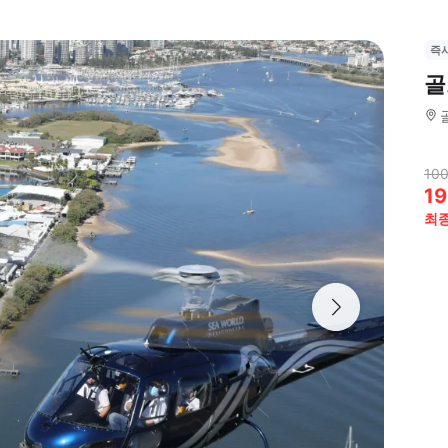
즉
골
100
19
최