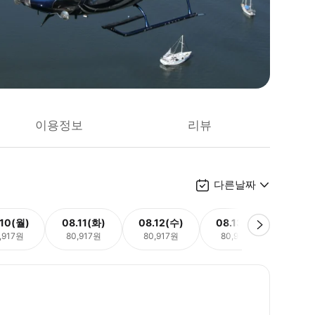
이용정보
리뷰
다른날짜
.10(월)
08.11(화)
08.12(수)
08.13(목)
08.
,917원
80,917원
80,917원
80,917원
80,