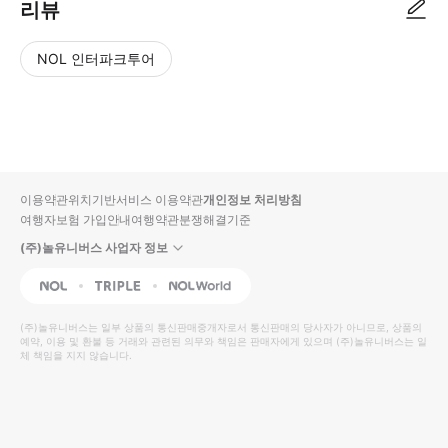
리뷰
NOL 인터파크투어
NOL
별
사
에서
점
진/
작성
높
동
된
은
영
리뷰
순
상
이용약관
위치기반서비스 이용약관
개인정보 처리방침
입니
여행자보험 가입안내
여행약관
분쟁해결기준
다.
(주)놀유니버스 사업자 정보
별
사
NOL
Triple
Interpark Global
점
진/
높
동
(주)놀유니버스
는 일부 상품의 통신판매중개자로서 통신판매의 당사자가 아니므로, 상품의
예약, 이용 및 환불 등 거래와 관련된 의무와 책임은 판매자에게 있으며
은
영
(주)놀유니버스
는 일
체 책임을 지지 않습니다.
순
상