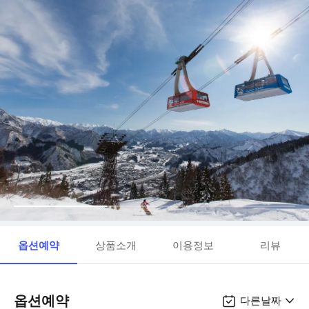
옵션예약
상품소개
이용정보
리뷰
옵션예약
다른날짜