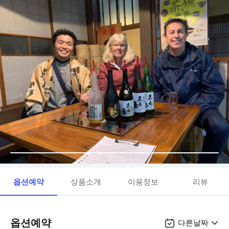
옵션예약
상품소개
이용정보
리뷰
옵션예약
다른날짜