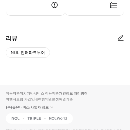
리뷰
NOL 인터파크투어
NOL
별
사
에서
점
진/
작성
높
동
된
은
영
리뷰
순
상
이용약관
위치기반서비스 이용약관
개인정보 처리방침
입니
여행자보험 가입안내
여행약관
분쟁해결기준
다.
(주)놀유니버스 사업자 정보
별
사
NOL
Triple
Interpark Global
점
진/
높
동