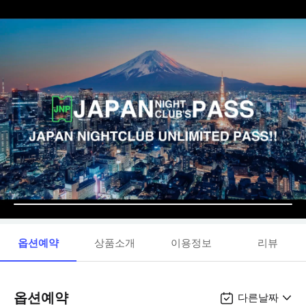
옵션예약
상품소개
이용정보
리뷰
옵션예약
다른날짜