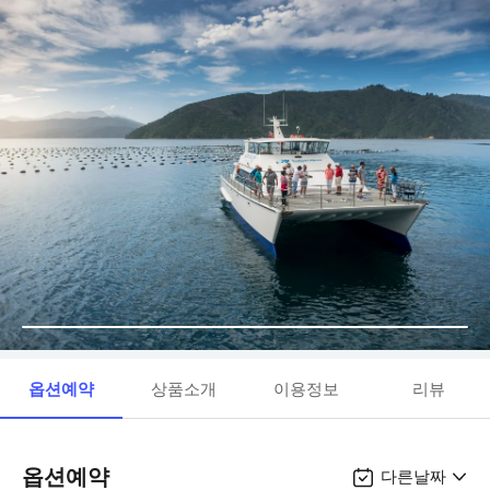
옵션예약
상품소개
이용정보
리뷰
옵션예약
다른날짜