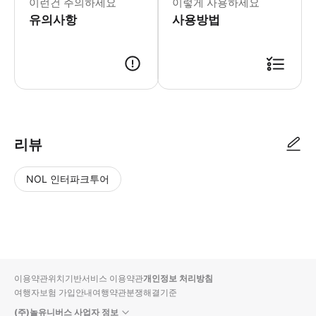
이런건 주의하세요
이렇게 사용하세요
유의사항
사용방법
리뷰
NOL 인터파크투어
NOL
별
사
에서
점
진/
작성
높
동
된
은
영
리뷰
순
상
이용약관
위치기반서비스 이용약관
개인정보 처리방침
입니
여행자보험 가입안내
여행약관
분쟁해결기준
다.
(주)놀유니버스 사업자 정보