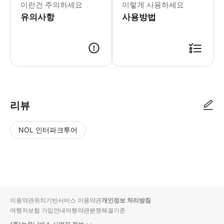
이런건 주의하세요
이렇게 사용하세요
유의사항
사용방법
이용일 하루전날 픽업 시간 안내드립니다 . 이용자분 전인원 여권 보내주
리뷰
NOL 인터파크투어
NOL
별
사
에서
점
진/
작성
높
동
된
은
영
리뷰
순
상
이용약관
위치기반서비스 이용약관
개인정보 처리방침
입니
여행자보험 가입안내
여행약관
분쟁해결기준
다.