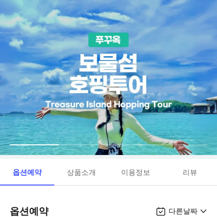
옵션예약
상품소개
이용정보
리뷰
옵션예약
다른날짜