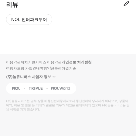
리뷰
NOL 인터파크투어
NOL
별
사
에서
점
진/
작성
높
동
된
은
영
리뷰
순
상
이용약관
위치기반서비스 이용약관
개인정보 처리방침
입니
여행자보험 가입안내
여행약관
분쟁해결기준
다.
(주)놀유니버스 사업자 정보
별
사
NOL
Triple
Interpark Global
점
진/
높
동
(주)놀유니버스
는 일부 상품의 통신판매중개자로서 통신판매의 당사자가 아니므로, 상품의
예약, 이용 및 환불 등 거래와 관련된 의무와 책임은 판매자에게 있으며
은
영
(주)놀유니버스
는 일
체 책임을 지지 않습니다.
순
상