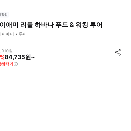
시확정
이애미 리틀 하바나 푸드 & 워킹 투어
마이애미
투어
,910
원
84,735원~
%
종혜택가