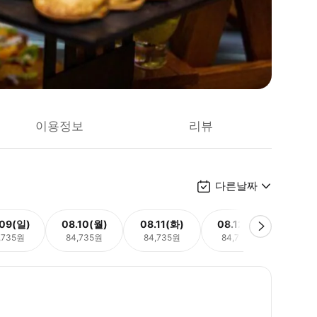
이용정보
리뷰
다른날짜
.09(일)
08.10(월)
08.11(화)
08.12(수)
08.
,735원
84,735원
84,735원
84,735원
84,