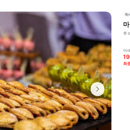
즉
마
104
19
최