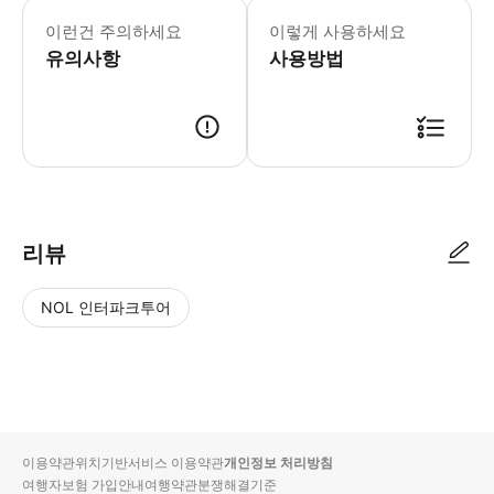
*2026 크루즈 스케줄 1/5 - 3/5 –
이런건 주의하세요
이렇게 사용하세요
유의사항
사용방법
예약 확정 후 전송된 모바일 QR 티켓을 준비해 주세요. 미드타운 피어 83(P
리뷰
NOL 인터파크투어
NOL
별
사
에서
점
진/
작성
높
동
된
은
영
리뷰
순
상
이용약관
위치기반서비스 이용약관
개인정보 처리방침
입니
여행자보험 가입안내
여행약관
분쟁해결기준
다.