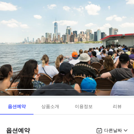
옵션예약
상품소개
이용정보
리뷰
옵션예약
다른날짜