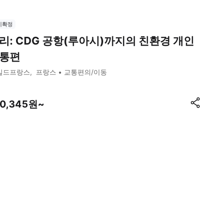
시확정
리: CDG 공항(루아시)까지의 친환경 개인
통편
일드프랑스
프랑스
교통편의/이동
30,345원~