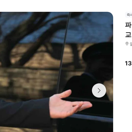
즉
파
교
1