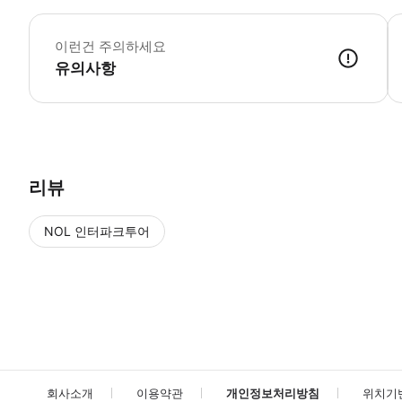
특
이런건 주의하세요
유의사항
● 예약접수 후 확정이 되면 이용가능합니다. ● 바우처에 안내된 사용 
리뷰
NOL 인터파크투어
NOL
에서 작성된 리뷰 입니다.
별점 높은순
별점 높은순
회사소개
이용약관
개인정보처리방침
위치기