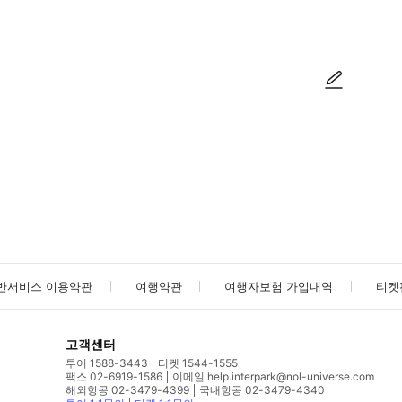
방법을 확인한 후 이용해 주시기 바랍니다. ● 48시간 이내에 바우처를 받지 
사진/동영상
사진/동영상
반서비스 이용약관
여행약관
여행자보험 가입내역
티켓
고객센터
투어 1588-3443
티켓 1544-1555
팩스 02-6919-1586
이메일 help.interpark@nol-universe.com
해외항공 02-3479-4399
국내항공 02-3479-4340