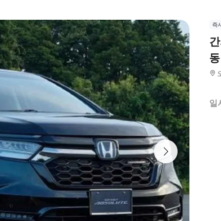
즉
간
동
일