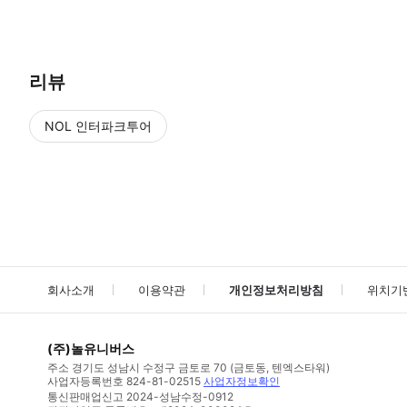
● 예약접수 후 확정이 되면 이용가능합니다. ● 바우처에 안내된 사용 
리뷰
NOL 인터파크투어
NOL
에서 작성된 리뷰 입니다.
별점 높은순
별점 높은순
회사소개
이용약관
개인정보처리방침
위치기
(주)놀유니버스
주소
경기도 성남시 수정구 금토로 70 (금토동, 텐엑스타워)
사업자등록번호
824-81-02515
사업자정보확인
통신판매업신고
2024-성남수정-0912