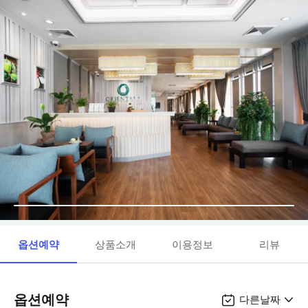
옵션예약
상품소개
이용정보
리뷰
옵션예약
다른날짜