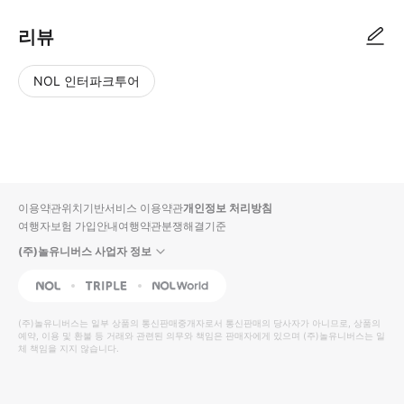
리뷰
NOL 인터파크투어
NOL
별
사
에서
점
진/
작성
높
동
된
은
영
리뷰
순
상
이용약관
위치기반서비스 이용약관
개인정보 처리방침
입니
여행자보험 가입안내
여행약관
분쟁해결기준
다.
(주)놀유니버스 사업자 정보
별
사
NOL
Triple
Interpark Global
점
진/
높
동
(주)놀유니버스
는 일부 상품의 통신판매중개자로서 통신판매의 당사자가 아니므로, 상품의
예약, 이용 및 환불 등 거래와 관련된 의무와 책임은 판매자에게 있으며
은
영
(주)놀유니버스
는 일
체 책임을 지지 않습니다.
순
상