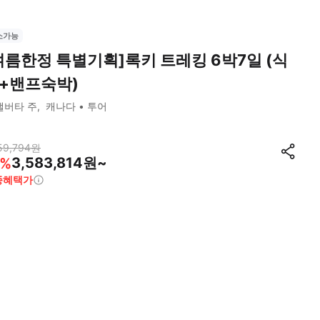
소가능
여름한정 특별기획]록키 트레킹 6박7일 (식
+밴프숙박)
앨버타 주
캐나다
투어
59,794
원
3,583,814원~
%
종혜택가