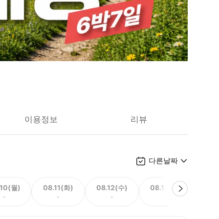
이용정보
리뷰
다른날짜
.10(월)
08.11(화)
08.12(수)
08.13(목)
08.
-
-
-
-