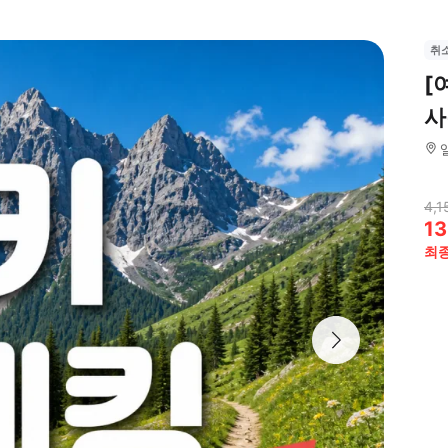
취
[
사
4,1
13
최